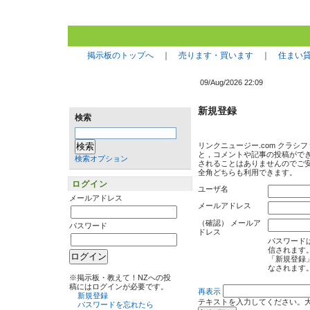
掲示板のトップへ
｜
売ります・買います
｜
住まい
09/Aug/2026 22:09
新規登録
検索
リンクニュージー.com クラ
す。なお，サイト上でメールアド
検索オプション
半角・全角どちらも利用できま
ユーザ名
ログイン
メールアドレス
メールアドレス
（確認） メールアドレス
パスワード
パ
「
※掲示板・教えて！NZへの投
稿にはログインが必要です。
新規登録
パスワードを忘れたら