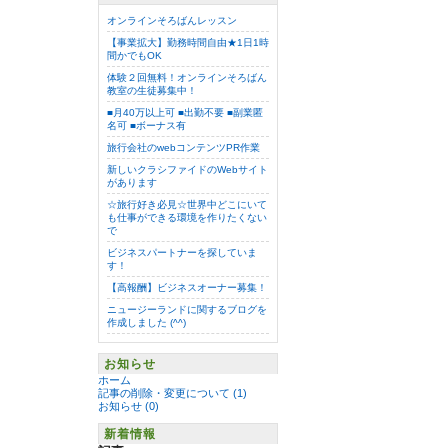
オンラインそろばんレッスン
【事業拡大】勤務時間自由★1日1時
間かでもOK
体験２回無料！オンラインそろばん
教室の生徒募集中！
■月40万以上可 ■出勤不要 ■副業匿
名可 ■ボーナス有
旅行会社のwebコンテンツPR作業
新しいクラシファイドのWebサイト
があります
☆旅行好き必見☆世界中どこにいて
も仕事ができる環境を作りたくない
で
ビジネスパートナーを探していま
す！
【高報酬】ビジネスオーナー募集！
ニュージーランドに関するブログを
作成しました (^^)
お知らせ
ホーム
記事の削除・変更について (1)
お知らせ (0)
新着情報