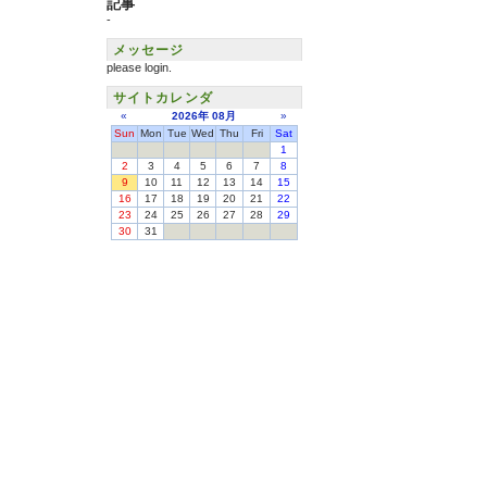
記事
-
メッセージ
please login.
サイトカレンダ
«
2026年
08月
»
Sun
Mon
Tue
Wed
Thu
Fri
Sat
1
2
3
4
5
6
7
8
9
10
11
12
13
14
15
16
17
18
19
20
21
22
23
24
25
26
27
28
29
30
31
掲載内容の編集・管理
タウンページ登録
タウンページ
『Linknz.com』はサイト上に掲載され
Copyright ©
Bamb