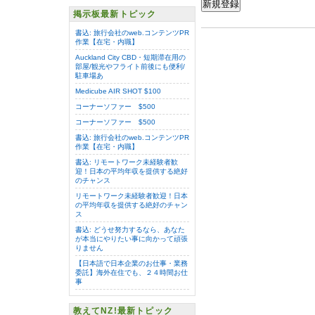
再表示
テキストを入力してください。
掲示板最新トピック
書込: 旅行会社のweb.コンテンツPR
作業【在宅・内職】
Auckland City CBD・短期滞在用の
部屋/観光やフライト前後にも便利/
駐車場あ
Medicube AIR SHOT $100
コーナーソファー $500
コーナーソファー $500
書込: 旅行会社のweb.コンテンツPR
作業【在宅・内職】
書込: リモートワーク未経験者歓
迎！日本の平均年収を提供する絶好
のチャンス
リモートワーク未経験者歓迎！日本
の平均年収を提供する絶好のチャン
ス
書込: どうせ努力するなら、あなた
が本当にやりたい事に向かって頑張
りません
【日本語で日本企業のお仕事・業務
委託】海外在住でも、２４時間お仕
事
教えてNZ!最新トピック