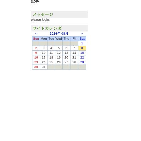
記事
-
メッセージ
please login.
サイトカレンダ
«
2026年
08月
»
Sun
Mon
Tue
Wed
Thu
Fri
Sat
1
2
3
4
5
6
7
8
9
10
11
12
13
14
15
16
17
18
19
20
21
22
23
24
25
26
27
28
29
30
31
掲載内容の編集・管理
タウンページ登録
タウンページ
『Linknz.com』はサイト上に掲載され
Copyright ©
Bamb