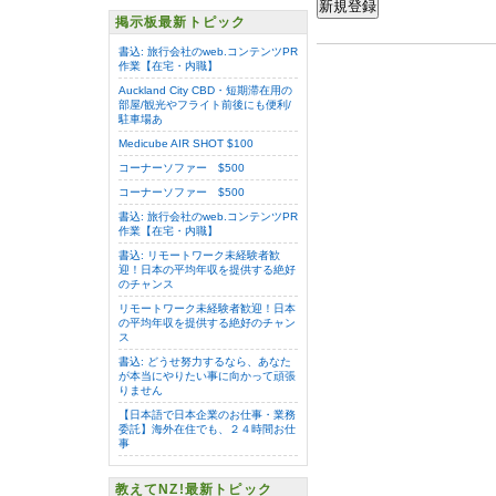
再表示
テキストを入力してください。
掲示板最新トピック
書込: 旅行会社のweb.コンテンツPR
作業【在宅・内職】
Auckland City CBD・短期滞在用の
部屋/観光やフライト前後にも便利/
駐車場あ
Medicube AIR SHOT $100
コーナーソファー $500
コーナーソファー $500
書込: 旅行会社のweb.コンテンツPR
作業【在宅・内職】
書込: リモートワーク未経験者歓
迎！日本の平均年収を提供する絶好
のチャンス
リモートワーク未経験者歓迎！日本
の平均年収を提供する絶好のチャン
ス
書込: どうせ努力するなら、あなた
が本当にやりたい事に向かって頑張
りません
【日本語で日本企業のお仕事・業務
委託】海外在住でも、２４時間お仕
事
教えてNZ!最新トピック