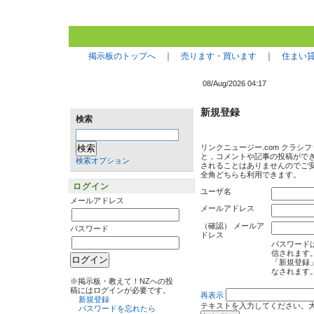
掲示板のトップへ
｜
売ります・買います
｜
住まい
08/Aug/2026 04:17
新規登録
検索
リンクニュージー.com クラ
す。なお，サイト上でメールアド
検索オプション
半角・全角どちらも利用できま
ユーザ名
ログイン
メールアドレス
メールアドレス
（確認） メールアドレス
パスワード
パ
「
※掲示板・教えて！NZへの投
稿にはログインが必要です。
新規登録
パスワードを忘れたら