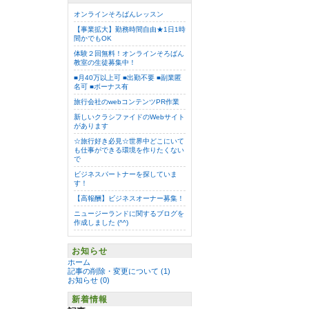
オンラインそろばんレッスン
【事業拡大】勤務時間自由★1日1時
間かでもOK
体験２回無料！オンラインそろばん
教室の生徒募集中！
■月40万以上可 ■出勤不要 ■副業匿
名可 ■ボーナス有
旅行会社のwebコンテンツPR作業
新しいクラシファイドのWebサイト
があります
☆旅行好き必見☆世界中どこにいて
も仕事ができる環境を作りたくない
で
ビジネスパートナーを探していま
す！
【高報酬】ビジネスオーナー募集！
ニュージーランドに関するブログを
作成しました (^^)
お知らせ
ホーム
記事の削除・変更について (1)
お知らせ (0)
新着情報