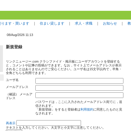
売ります・買います
｜
住まい貸します
｜
求人・求職
｜
お知らせ
｜
教
08/Aug/2026 11:13
新規登録
リンクニュージー.com クラシファイド・掲示板にユーザアカウントを登録する
と，コメントや記事の投稿ができます。なお，サイト上でメールアドレスが表示
されることはありませんのでご安心ください。ユーザ名は15文字以内で，半角・
全角どちらも利用できます。
ユーザ名
メールアドレス
（確認） メールア
ドレス
パスワードは，ここに入力されたメールアドレス宛てに，送
信されます。
「新規登録」をすると登録者は
利用規約
に同意したものと見
なされます。