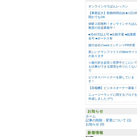
オンラインそろばんレッスン
【事業拡大】勤務時間自由★1日1
間かでもOK
体験２回無料！オンラインそろば
教室の生徒募集中！
■月40万以上可 ■出勤不要 ■副業匿
名可 ■ボーナス有
旅行会社のwebコンテンツPR作業
新しいクラシファイドのWebサイ
があります
☆旅行好き必見☆世界中どこにい
も仕事ができる環境を作りたくな
で
ビジネスパートナーを探していま
す！
【高報酬】ビジネスオーナー募集
ニュージーランドに関するブログ
作成しました (^^)
お知らせ
ホーム
記事の削除・変更について (1)
お知らせ (0)
新着情報