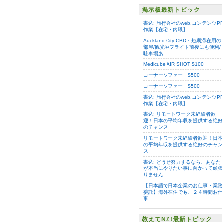
掲示板最新トピック
書込: 旅行会社のweb.コンテンツP
作業【在宅・内職】
Auckland City CBD・短期滞在用の
部屋/観光やフライト前後にも便利/
駐車場あ
Medicube AIR SHOT $100
コーナーソファー $500
コーナーソファー $500
書込: 旅行会社のweb.コンテンツP
作業【在宅・内職】
書込: リモートワーク未経験者歓
迎！日本の平均年収を提供する絶
のチャンス
リモートワーク未経験者歓迎！日
の平均年収を提供する絶好のチャ
ス
書込: どうせ努力するなら、あなた
が本当にやりたい事に向かって頑
りません
【日本語で日本企業のお仕事・業
委託】海外在住でも、２４時間お
事
教えてNZ!最新トピック