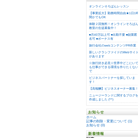
オンラインそろばんレッスン
【事業拡大】勤務時間自由★1日1
間かでもOK
体験２回無料！オンラインそろば
教室の生徒募集中！
■月40万以上可 ■出勤不要 ■副業匿
名可 ■ボーナス有
旅行会社のwebコンテンツPR作業
新しいクラシファイドのWebサイ
があります
☆旅行好き必見☆世界中どこにい
も仕事ができる環境を作りたくな
で
ビジネスパートナーを探していま
す！
【高報酬】ビジネスオーナー募集
ニュージーランドに関するブログ
作成しました (^^)
お知らせ
ホーム
記事の削除・変更について (1)
お知らせ (0)
新着情報