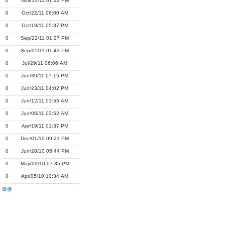
0
Nov/10/11 07:22 PM
0
Oct/22/11 08:00 AM
0
Oct/19/11 05:37 PM
0
Sep/22/11 01:27 PM
0
Sep/05/11 01:43 PM
0
Jul/29/11 06:06 AM
0
Jun/30/11 07:15 PM
0
Jun/23/11 04:02 PM
0
Jun/12/11 01:55 AM
0
Jun/06/11 03:52 AM
0
Apr/19/11 01:37 PM
0
Dec/01/10 09:21 PM
0
Jun/28/10 05:44 PM
0
May/09/10 07:35 PM
0
Apr/05/10 10:34 AM
|
最後