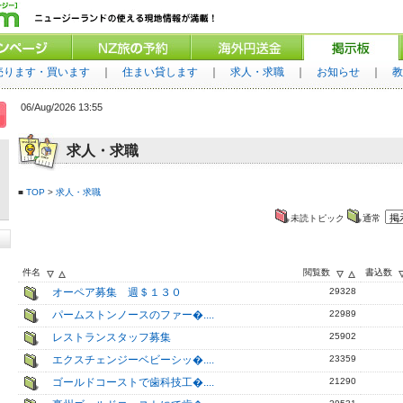
売ります・買います
｜
住まい貸します
｜
求人・求職
｜
お知らせ
｜
教
06/Aug/2026 13:55
求人・求職
■
TOP
>
求人・求職
未読トピック
通常
件名
閲覧数
書込数
オーペア募集 週＄１３０
29328
パームストンノースのファー�....
22989
レストランスタッフ募集
25902
エクスチェンジーベビーシッ�....
23359
ゴールドコーストで歯科技工�....
21290