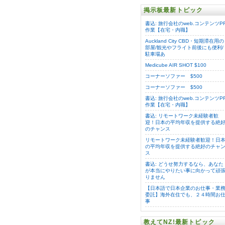
掲示板最新トピック
書込: 旅行会社のweb.コンテンツP
作業【在宅・内職】
Auckland City CBD・短期滞在用の
部屋/観光やフライト前後にも便利/
駐車場あ
Medicube AIR SHOT $100
コーナーソファー $500
コーナーソファー $500
書込: 旅行会社のweb.コンテンツP
作業【在宅・内職】
書込: リモートワーク未経験者歓
迎！日本の平均年収を提供する絶
のチャンス
リモートワーク未経験者歓迎！日
の平均年収を提供する絶好のチャ
ス
書込: どうせ努力するなら、あなた
が本当にやりたい事に向かって頑
りません
【日本語で日本企業のお仕事・業
委託】海外在住でも、２４時間お
事
教えてNZ!最新トピック