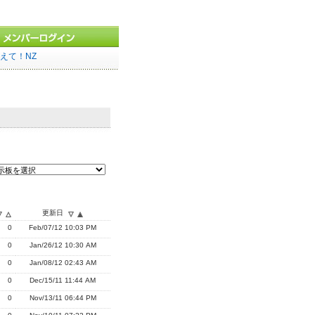
えて！NZ
更新日
0
Feb/07/12 10:03 PM
0
Jan/26/12 10:30 AM
0
Jan/08/12 02:43 AM
0
Dec/15/11 11:44 AM
0
Nov/13/11 06:44 PM