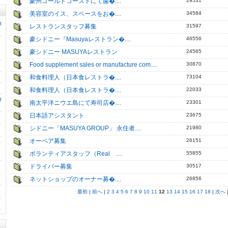
豪州ゴールドコーストにて歯�....
29531
美容室のイス、スペースをお�....
34584
R
レストランスタッフ募集
31597
豪シドニー『Masuyaレストラン�....
46556
豪シドニー MASUYAレストラン
24565
Food supplement sales or manufacture com....
30870
和食料理人（日本食レストラ�....
73104
和食料理人（日本食レストラ�....
22033
R
南太平洋ニウエ島にて寿司店�....
23301
日本語アシスタント
23675
好
シドニー「MASUYA GROUP」 永住者....
21980
オーペア募集
26151
本
ン
ボランティアスタッフ（Real ....
55855
ドライバー募集
30517
張
ネットショップのオーナー募�....
26856
務
最初
|
前へ
|
2
3
4
5
6
7
8
9
10
11
12
13
14
15
16
17
18
|
次へ
仕