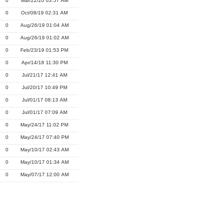
0
Mar/22/20 03:57 AM
0
Oct/08/19 02:31 AM
0
Aug/26/19 01:04 AM
0
Aug/26/19 01:02 AM
0
Feb/23/19 01:53 PM
0
Apr/14/18 11:30 PM
0
Jul/21/17 12:41 AM
0
Jul/20/17 10:49 PM
0
Jul/01/17 08:13 AM
0
Jul/01/17 07:09 AM
0
May/24/17 11:02 PM
0
May/24/17 07:40 PM
0
May/10/17 02:43 AM
0
May/10/17 01:34 AM
0
May/07/17 12:00 AM