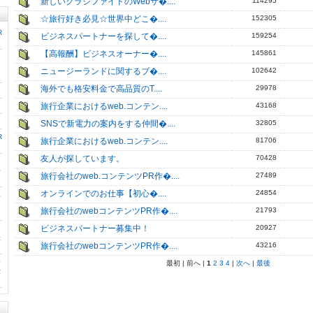
新しいクラシファイドのWebサ�....
114295
☆旅行好き必見☆世界中どこ�....
152305
R
ビジネスパートナーを探して�....
159254
【高報酬】ビジネスオーナー�....
145861
ニュージーランドに関するブ�....
102642
海外でも格安料金で高品質のT....
29978
旅行企業におけるweb.コンテン....
43168
SNSで新電力の案内をする仲間�....
32805
R
旅行企業におけるweb.コンテン....
81706
友人が探しています。
70428
好
旅行会社のweb.コンテンツPR作�....
27489
オンラインでのお仕事【初心�....
24854
本
ン
旅行会社のwebコンテンツPR作�....
21793
ビジネスパートナー募集中！
20927
張
旅行会社のwebコンテンツPR作�....
43216
務
最初 | 前へ |
1
2
3
4
|
次へ
|
最後
仕