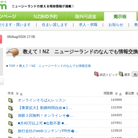
売ります・買います
｜
住まい貸します
｜
求人・求職
｜
お知らせ
｜
教
06/Aug/2026 17:06
教えて！NZ ニュージーランドのなんでも情報交換
■
TOP
>
教えて！NZ ニュージーランドのなんでも情報交換
未読トピック
通常
件名
閲覧数
書込数
オンラインそろばんレッスン
143966
【事業拡大】勤務時間自由★1....
131506
体験２回無料！オンラインそ�....
104305
■月40万以上可 ■出勤不要 ■....
107851
旅行会社のwebコンテンツPR作�....
123819