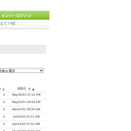
えて！NZ
更新日
0
May/30/21 07:12 PM
0
May/22/21 06:04 PM
0
Mar/07/21 05:59 AM
0
Jul/15/20 01:21 AM
0
Apr/14/20 07:01 AM