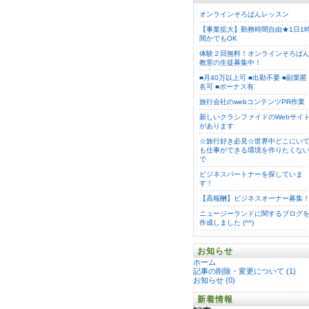
オンラインそろばんレッスン
【事業拡大】勤務時間自由★1日1
間かでもOK
体験２回無料！オンラインそろば
教室の生徒募集中！
■月40万以上可 ■出勤不要 ■副業匿
名可 ■ボーナス有
旅行会社のwebコンテンツPR作業
新しいクラシファイドのWebサイ
があります
☆旅行好き必見☆世界中どこにい
も仕事ができる環境を作りたくな
で
ビジネスパートナーを探していま
す！
【高報酬】ビジネスオーナー募集
ニュージーランドに関するブログ
作成しました (^^)
お知らせ
ホーム
記事の削除・変更について (1)
お知らせ (0)
新着情報