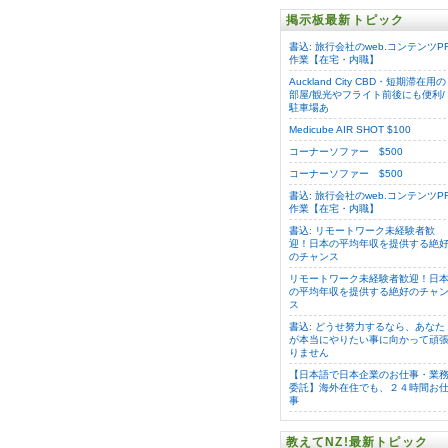
掲示板最新トピック
書込: 旅行会社のweb.コンテンツP
作業【在宅・内職】
Auckland City CBD・短期滞在用の
部屋/観光やフライト前後にも便利/
駐車場あ
Medicube AIR SHOT $100
コーナーソファー $500
コーナーソファー $500
書込: 旅行会社のweb.コンテンツP
作業【在宅・内職】
書込: リモートワーク未経験者歓
迎！日本の平均年収を提供する絶
のチャンス
リモートワーク未経験者歓迎！日
の平均年収を提供する絶好のチャ
ス
書込: どうせ努力するなら、あなた
が本当にやりたい事に向かって頑
りません
【日本語で日本企業のお仕事・業
委託】海外在住でも、２４時間お
事
教えてNZ!最新トピック