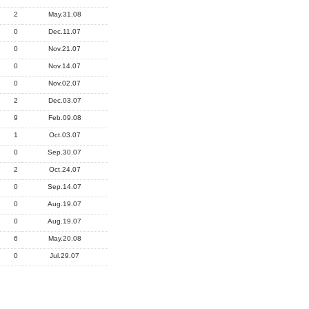
2
May.31.08
0
Dec.11.07
0
Nov.21.07
0
Nov.14.07
0
Nov.02.07
2
Dec.03.07
9
Feb.09.08
1
Oct.03.07
0
Sep.30.07
2
Oct.24.07
0
Sep.14.07
0
Aug.19.07
0
Aug.19.07
6
May.20.08
0
Jul.29.07