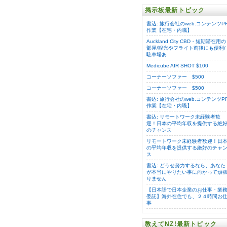
掲示板最新トピック
書込: 旅行会社のweb.コンテンツP
作業【在宅・内職】
Auckland City CBD・短期滞在用の
部屋/観光やフライト前後にも便利/
駐車場あ
Medicube AIR SHOT $100
コーナーソファー $500
コーナーソファー $500
書込: 旅行会社のweb.コンテンツP
作業【在宅・内職】
書込: リモートワーク未経験者歓
迎！日本の平均年収を提供する絶
のチャンス
リモートワーク未経験者歓迎！日
の平均年収を提供する絶好のチャ
ス
書込: どうせ努力するなら、あなた
が本当にやりたい事に向かって頑
りません
【日本語で日本企業のお仕事・業
委託】海外在住でも、２４時間お
事
教えてNZ!最新トピック