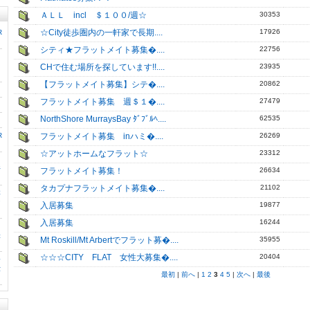
ＡＬＬ incl ＄１００/週☆
30353
☆City徒歩圏内の一軒家で長期....
17926
R
シティ★フラットメイト募集�....
22756
CHで住む場所を探しています!!....
23935
【フラットメイト募集】シテ�....
20862
フラットメイト募集 週＄１�....
27479
NorthShore MurraysBay ﾀﾞﾌﾞﾙﾍ....
62535
フラットメイト募集 inハミ�....
26269
R
☆アットホームなフラット☆
23312
好
フラットメイト募集！
26634
タカプナフラットメイト募集�....
21102
本
ン
入居募集
19877
入居募集
16244
張
Mt Roskill/Mt Arbertでフラット募�....
35955
☆☆☆CITY FLAT 女性大募集�....
20404
務
仕
最初
|
前へ
|
1
2
3
4
5
|
次へ
|
最後