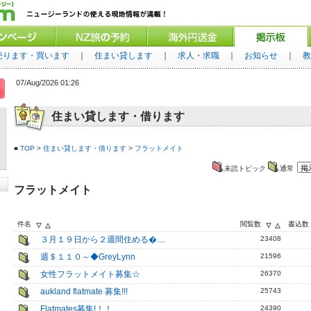
売ります・買います
｜
住まい貸します
｜
求人・求職
｜
お知らせ
｜
教
07/Aug/2026 01:26
住まい貸します・借ります
■
TOP
>
住まい貸します・借ります
>
フラットメイト
未読トピック
通常
フラットメイト
件名
閲覧数
書込数
３月１９日から２週間住める�....
23408
週＄１１０～◆GreyLynn
21596
女性フラットメイト募集☆
26370
aukland flatmate 募集!!!
25743
Flatmates募集!！！
24390