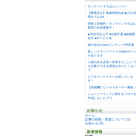
オンラインそろばんレッスン
【事業拡大】勤務時間自由★1日1
間かでもOK
体験２回無料！オンラインそろば
教室の生徒募集中！
■月40万以上可 ■出勤不要 ■副業匿
名可 ■ボーナス有
旅行会社のwebコンテンツPR作業
新しいクラシファイドのWebサイ
があります
☆旅行好き必見☆世界中どこにい
も仕事ができる環境を作りたくな
で
ビジネスパートナーを探していま
す！
【高報酬】ビジネスオーナー募集
ニュージーランドに関するブログ
作成しました (^^)
お知らせ
ホーム
記事の削除・変更について (1)
お知らせ (0)
新着情報