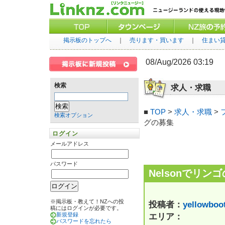
掲示板のトップへ
｜
売ります・買います
｜
住まい
08/Aug/2026 03:19
検索
求人・求職
■
TOP
>
求人・求職
>
検索オプション
グの募集
ログイン
メールアドレス
パスワード
Nelsonでリン
※掲示板・教えて！NZへの投
投稿者：
yellowboo
稿にはログインが必要です。
エリア：
新規登録
パスワードを忘れたら