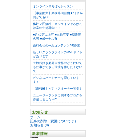
オンラインそろばんレッスン
【事業拡大】勤務時間自由★1日1時
間かでもOK
体験２回無料！オンラインそろばん
教室の生徒募集中！
■月40万以上可 ■出勤不要 ■副業匿
名可 ■ボーナス有
旅行会社のwebコンテンツPR作業
新しいクラシファイドのWebサイト
があります
☆旅行好き必見☆世界中どこにいて
も仕事ができる環境を作りたくない
で
ビジネスパートナーを探していま
す！
【高報酬】ビジネスオーナー募集！
ニュージーランドに関するブログを
作成しました (^^)
お知らせ
ホーム
記事の削除・変更について (1)
お知らせ (0)
新着情報