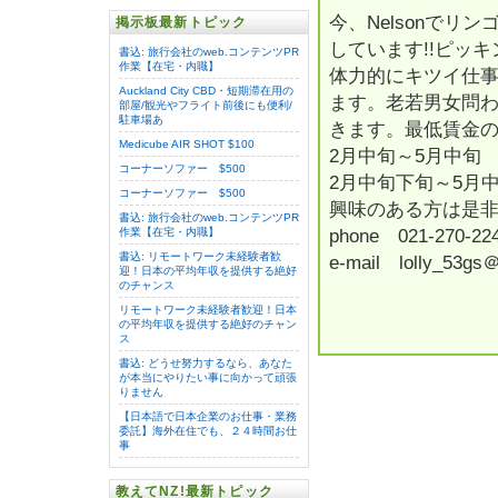
今、Nelsonで
掲示板最新トピック
しています!!ピッ
書込: 旅行会社のweb.コンテンツPR
作業【在宅・内職】
体力的にキツイ仕
Auckland City CBD・短期滞在用の
ます。老若男女問
部屋/観光やフライト前後にも便利/
駐車場あ
きます。最低賃金
Medicube AIR SHOT $100
2月中旬～5月
コーナーソファー $500
2月中旬下旬～5
コーナーソファー $500
興味のある方は是非連
書込: 旅行会社のweb.コンテンツPR
phone 021-270-
作業【在宅・内職】
書込: リモートワーク未経験者歓
e-mail lolly_53gs＠
迎！日本の平均年収を提供する絶好
のチャンス
リモートワーク未経験者歓迎！日本
の平均年収を提供する絶好のチャン
ス
書込: どうせ努力するなら、あなた
が本当にやりたい事に向かって頑張
りません
【日本語で日本企業のお仕事・業務
委託】海外在住でも、２４時間お仕
事
教えてNZ!最新トピック