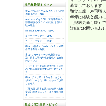
掲示板最新トピック
募集しております
和食全般・寿司職
書込: 旅行会社のweb.コンテンツPR
作業【在宅・内職】
年俸は経験と能力にも
Auckland City CBD・短期滞在用の
（契約更新可能）
部屋/観光やフライト前後にも便利/
駐車場あ
詳細はお問い合わ
Medicube AIR SHOT $100
コーナーソファー $500
コーナーソファー $500
書込: 旅行会社のweb.コンテンツPR
作業【在宅・内職】
書込: リモートワーク未経験者歓
迎！日本の平均年収を提供する絶好
のチャンス
リモートワーク未経験者歓迎！日本
の平均年収を提供する絶好のチャン
ス
書込: どうせ努力するなら、あなた
が本当にやりたい事に向かって頑張
りません
【日本語で日本企業のお仕事・業務
委託】海外在住でも、２４時間お仕
事
教えてNZ!最新トピック