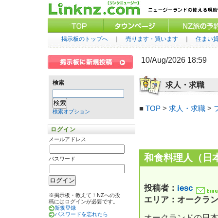
掲示板のトップへ
｜
売ります・買います
｜
住まい
10/Aug/2026 18:59
検索
求人・求職
■
TOP
>
求人・求職
>
検索オプション
ログイン
メールアドレス
和食料理人（日本
パスワード
投稿者：
iesc
※掲示板・教えて！NZへの投
エリア：オークラ
稿にはログインが必要です。
新規登録
パスワードを忘れたら
オークランドの日