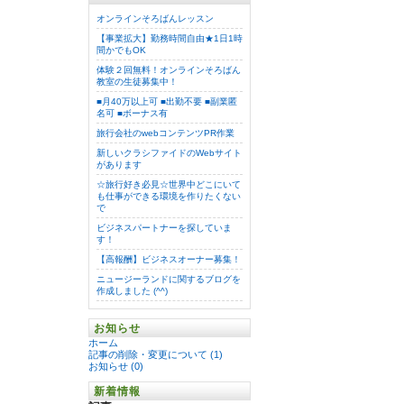
オンラインそろばんレッスン
【事業拡大】勤務時間自由★1日1時
間かでもOK
体験２回無料！オンラインそろばん
教室の生徒募集中！
■月40万以上可 ■出勤不要 ■副業匿
名可 ■ボーナス有
旅行会社のwebコンテンツPR作業
新しいクラシファイドのWebサイト
があります
☆旅行好き必見☆世界中どこにいて
も仕事ができる環境を作りたくない
で
ビジネスパートナーを探していま
す！
【高報酬】ビジネスオーナー募集！
ニュージーランドに関するブログを
作成しました (^^)
お知らせ
ホーム
記事の削除・変更について (1)
お知らせ (0)
新着情報