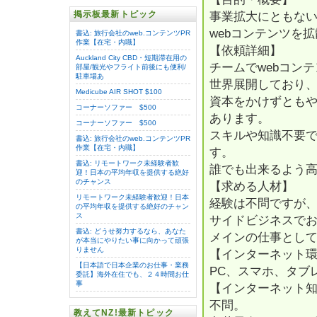
掲示板最新トピック
事業拡大にともな
webコンテンツを
書込: 旅行会社のweb.コンテンツPR
作業【在宅・内職】
【依頼詳細】
Auckland City CBD・短期滞在用の
チームでwebコン
部屋/観光やフライト前後にも便利/
駐車場あ
世界展開しており
Medicube AIR SHOT $100
資本をかけずとも
コーナーソファー $500
あります。
コーナーソファー $500
スキルや知識不要
書込: 旅行会社のweb.コンテンツPR
作業【在宅・内職】
す。
書込: リモートワーク未経験者歓
誰でも出来るよう
迎！日本の平均年収を提供する絶好
のチャンス
【求める人材】
リモートワーク未経験者歓迎！日本
経験は不問ですが
の平均年収を提供する絶好のチャン
ス
サイドビジネスで
書込: どうせ努力するなら、あなた
メインの仕事とし
が本当にやりたい事に向かって頑張
りません
【インターネット
【日本語で日本企業のお仕事・業務
PC、スマホ、タブ
委託】海外在住でも、２４時間お仕
事
【インターネット
不問。
教えてNZ!最新トピック