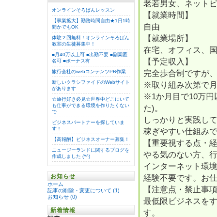
老若男女、ネット
オンラインそろばんレッスン
【就業時間】
【事業拡大】勤務時間自由★1日1時
自由
間かでもOK
【就業場所】
体験２回無料！オンラインそろばん
教室の生徒募集中！
在宅、オフィス、
■月40万以上可 ■出勤不要 ■副業匿
【予定収入】
名可 ■ボーナス有
完全歩合制ですが
旅行会社のwebコンテンツPR作業
新しいクラシファイドのWebサイト
※取り組み次第で
があります
※1か月目で10万円
☆旅行好き必見☆世界中どこにいて
も仕事ができる環境を作りたくない
た)。
で
しっかりと実践し
ビジネスパートナーを探していま
す！
稼ぎやすい仕組み
【高報酬】ビジネスオーナー募集！
【重要視する点・
ニュージーランドに関するブログを
やる気のない方、
作成しました (^^)
インターネット環
お知らせ
経験不要です。お
ホーム
【注意点・禁止事
記事の削除・変更について (1)
お知らせ (0)
最低限ビジネスを
新着情報
す。