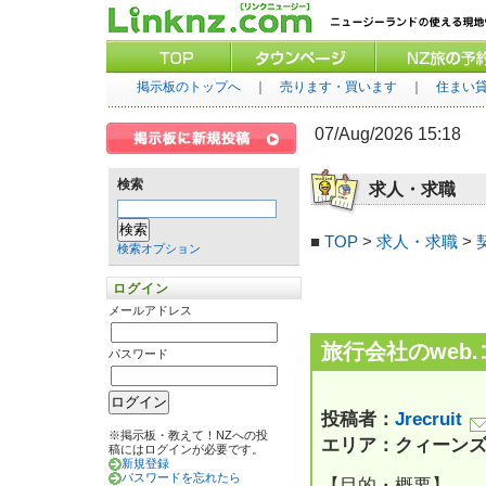
掲示板のトップへ
｜
売ります・買います
｜
住まい
07/Aug/2026 15:18
検索
求人・求職
■
TOP
>
求人・求職
>
検索オプション
ログイン
メールアドレス
旅行会社のweb.
パスワード
投稿者：
Jrecruit
※掲示板・教えて！NZへの投
エリア：クィーン
稿にはログインが必要です。
新規登録
パスワードを忘れたら
【目的・概要】