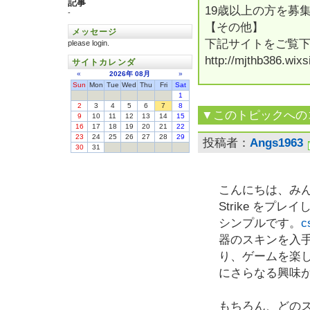
記事
19歳以上の方を募
-
【その他】
メッセージ
下記サイトをご覧
please login.
http://mjthb386.wixs
サイトカレンダ
«
2026年
08月
»
Sun
Mon
Tue
Wed
Thu
Fri
Sat
1
2
3
4
5
6
7
8
▼このトピックへの
9
10
11
12
13
14
15
16
17
18
19
20
21
22
23
24
25
26
27
28
29
投稿者：
Angs1963
30
31
こんにちは、みん
Strike を
シンプルです。
c
器のスキンを入
り、ゲームを楽
にさらなる興味
もちろん、どの