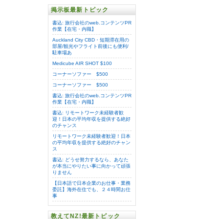
掲示板最新トピック
書込: 旅行会社のweb.コンテンツPR
作業【在宅・内職】
Auckland City CBD・短期滞在用の
部屋/観光やフライト前後にも便利/
駐車場あ
Medicube AIR SHOT $100
コーナーソファー $500
コーナーソファー $500
書込: 旅行会社のweb.コンテンツPR
作業【在宅・内職】
書込: リモートワーク未経験者歓
迎！日本の平均年収を提供する絶好
のチャンス
リモートワーク未経験者歓迎！日本
の平均年収を提供する絶好のチャン
ス
書込: どうせ努力するなら、あなた
が本当にやりたい事に向かって頑張
りません
【日本語で日本企業のお仕事・業務
委託】海外在住でも、２４時間お仕
事
教えてNZ!最新トピック