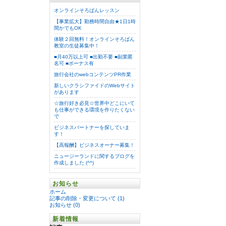
オンラインそろばんレッスン
【事業拡大】勤務時間自由★1日1時
間かでもOK
体験２回無料！オンラインそろばん
教室の生徒募集中！
■月40万以上可 ■出勤不要 ■副業匿
名可 ■ボーナス有
旅行会社のwebコンテンツPR作業
新しいクラシファイドのWebサイト
があります
☆旅行好き必見☆世界中どこにいて
も仕事ができる環境を作りたくない
で
ビジネスパートナーを探していま
す！
【高報酬】ビジネスオーナー募集！
ニュージーランドに関するブログを
作成しました (^^)
お知らせ
ホーム
記事の削除・変更について (1)
お知らせ (0)
新着情報