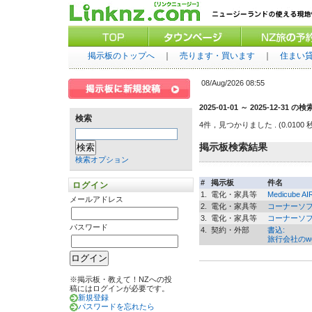
掲示板のトップへ
｜
売ります・買います
｜
住まい
08/Aug/2026 08:55
2025-01-01 ～ 2025-12-31 の
検索
4件，見つかりました
. (0.0100 
掲示板検索結果
検索オプション
#
掲示板
件名
ログイン
1.
電化・家具等
Medicube AI
メールアドレス
2.
電化・家具等
コーナーソフ
3.
電化・家具等
コーナーソフ
パスワード
4.
契約・外部
書込:
旅行会社のw
※掲示板・教えて！NZへの投
稿にはログインが必要です。
新規登録
パスワードを忘れたら