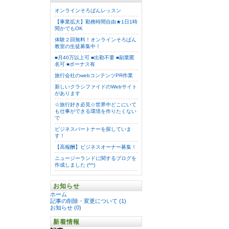
オンラインそろばんレッスン
【事業拡大】勤務時間自由★1日1時
間かでもOK
体験２回無料！オンラインそろばん
教室の生徒募集中！
■月40万以上可 ■出勤不要 ■副業匿
名可 ■ボーナス有
旅行会社のwebコンテンツPR作業
新しいクラシファイドのWebサイト
があります
☆旅行好き必見☆世界中どこにいて
も仕事ができる環境を作りたくない
で
ビジネスパートナーを探していま
す！
【高報酬】ビジネスオーナー募集！
ニュージーランドに関するブログを
作成しました (^^)
お知らせ
ホーム
記事の削除・変更について (1)
お知らせ (0)
新着情報