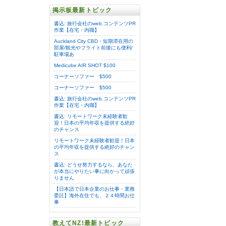
掲示板最新トピック
書込: 旅行会社のweb.コンテンツPR
作業【在宅・内職】
Auckland City CBD・短期滞在用の
部屋/観光やフライト前後にも便利/
駐車場あ
Medicube AIR SHOT $100
コーナーソファー $500
コーナーソファー $500
書込: 旅行会社のweb.コンテンツPR
作業【在宅・内職】
書込: リモートワーク未経験者歓
迎！日本の平均年収を提供する絶好
のチャンス
リモートワーク未経験者歓迎！日本
の平均年収を提供する絶好のチャン
ス
書込: どうせ努力するなら、あなた
が本当にやりたい事に向かって頑張
りません
【日本語で日本企業のお仕事・業務
委託】海外在住でも、２４時間お仕
事
教えてNZ!最新トピック