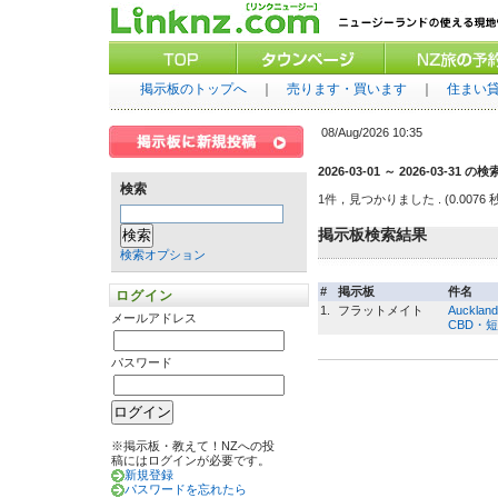
掲示板のトップへ
｜
売ります・買います
｜
住まい
08/Aug/2026 10:35
2026-03-01 ～ 2026-03-31 の
検索
1件，見つかりました
. (0.0076 
掲示板検索結果
検索オプション
#
掲示板
件名
ログイン
1.
フラットメイト
Auckland
メールアドレス
CBD・
パスワード
※掲示板・教えて！NZへの投
稿にはログインが必要です。
新規登録
パスワードを忘れたら