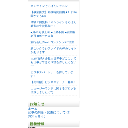
オンラインそろばんレッスン
【事業拡大】勤務時間自由★1日1時
間かでもOK
体験２回無料！オンラインそろばん
教室の生徒募集中！
■月40万以上可 ■出勤不要 ■副業匿
名可 ■ボーナス有
旅行会社のwebコンテンツPR作業
新しいクラシファイドのWebサイト
があります
☆旅行好き必見☆世界中どこにいて
も仕事ができる環境を作りたくない
で
ビジネスパートナーを探していま
す！
【高報酬】ビジネスオーナー募集！
ニュージーランドに関するブログを
作成しました (^^)
お知らせ
ホーム
記事の削除・変更について (1)
お知らせ (0)
新着情報