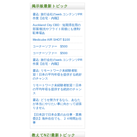
掲示板最新トピック
書込: 旅行会社のweb.コンテンツPR
作業【在宅・内職】
Auckland City CBD・短期滞在用の
部屋/観光やフライト前後にも便利/
駐車場あ
Medicube AIR SHOT $100
コーナーソファー $500
コーナーソファー $500
書込: 旅行会社のweb.コンテンツPR
作業【在宅・内職】
書込: リモートワーク未経験者歓
迎！日本の平均年収を提供する絶好
のチャンス
リモートワーク未経験者歓迎！日本
の平均年収を提供する絶好のチャン
ス
書込: どうせ努力するなら、あなた
が本当にやりたい事に向かって頑張
りません
【日本語で日本企業のお仕事・業務
委託】海外在住でも、２４時間お仕
事
教えてNZ!最新トピック