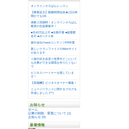
オンラインそろばんレッスン
【事業拡大】勤務時間自由★1日1時
間かでもOK
体験２回無料！オンラインそろばん
教室の生徒募集中！
■月40万以上可 ■出勤不要 ■副業匿
名可 ■ボーナス有
旅行会社のwebコンテンツPR作業
新しいクラシファイドのWebサイト
があります
☆旅行好き必見☆世界中どこにいて
も仕事ができる環境を作りたくない
で
ビジネスパートナーを探していま
す！
【高報酬】ビジネスオーナー募集！
ニュージーランドに関するブログを
作成しました (^^)
お知らせ
ホーム
記事の削除・変更について (1)
お知らせ (0)
新着情報