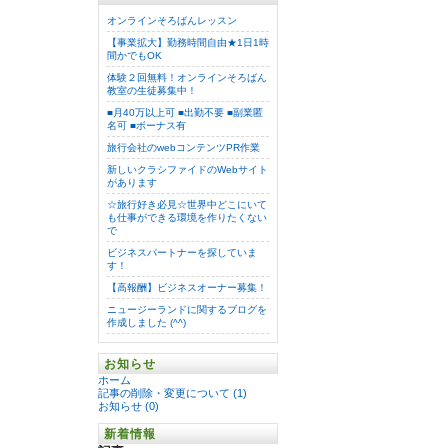
オンラインそろばんレッスン
【事業拡大】勤務時間自由★1日1時
間かでもOK
体験２回無料！オンラインそろばん
教室の生徒募集中！
■月40万以上可 ■出勤不要 ■副業匿
名可 ■ボーナス有
旅行会社のwebコンテンツPR作業
新しいクラシファイドのWebサイト
があります
☆旅行好き必見☆世界中どこにいて
も仕事ができる環境を作りたくない
で
ビジネスパートナーを探していま
す！
【高報酬】ビジネスオーナー募集！
ニュージーランドに関するブログを
作成しました (^^)
お知らせ
ホーム
記事の削除・変更について (1)
お知らせ (0)
新着情報