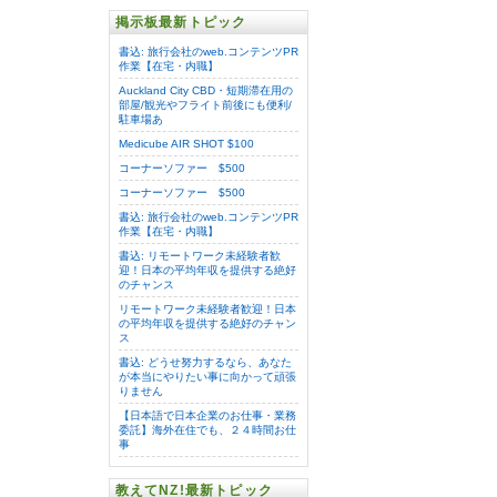
掲示板最新トピック
書込: 旅行会社のweb.コンテンツPR
作業【在宅・内職】
Auckland City CBD・短期滞在用の
部屋/観光やフライト前後にも便利/
駐車場あ
Medicube AIR SHOT $100
コーナーソファー $500
コーナーソファー $500
書込: 旅行会社のweb.コンテンツPR
作業【在宅・内職】
書込: リモートワーク未経験者歓
迎！日本の平均年収を提供する絶好
のチャンス
リモートワーク未経験者歓迎！日本
の平均年収を提供する絶好のチャン
ス
書込: どうせ努力するなら、あなた
が本当にやりたい事に向かって頑張
りません
【日本語で日本企業のお仕事・業務
委託】海外在住でも、２４時間お仕
事
教えてNZ!最新トピック