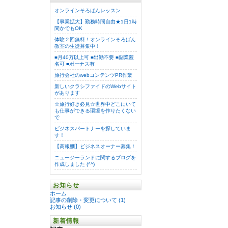
オンラインそろばんレッスン
【事業拡大】勤務時間自由★1日1時
間かでもOK
体験２回無料！オンラインそろばん
教室の生徒募集中！
■月40万以上可 ■出勤不要 ■副業匿
名可 ■ボーナス有
旅行会社のwebコンテンツPR作業
新しいクラシファイドのWebサイト
があります
☆旅行好き必見☆世界中どこにいて
も仕事ができる環境を作りたくない
で
ビジネスパートナーを探していま
す！
【高報酬】ビジネスオーナー募集！
ニュージーランドに関するブログを
作成しました (^^)
お知らせ
ホーム
記事の削除・変更について (1)
お知らせ (0)
新着情報