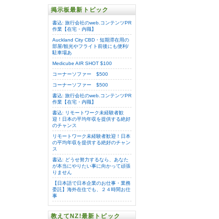
掲示板最新トピック
書込: 旅行会社のweb.コンテンツPR
作業【在宅・内職】
Auckland City CBD・短期滞在用の
部屋/観光やフライト前後にも便利/
駐車場あ
Medicube AIR SHOT $100
コーナーソファー $500
コーナーソファー $500
書込: 旅行会社のweb.コンテンツPR
作業【在宅・内職】
書込: リモートワーク未経験者歓
迎！日本の平均年収を提供する絶好
のチャンス
リモートワーク未経験者歓迎！日本
の平均年収を提供する絶好のチャン
ス
書込: どうせ努力するなら、あなた
が本当にやりたい事に向かって頑張
りません
【日本語で日本企業のお仕事・業務
委託】海外在住でも、２４時間お仕
事
教えてNZ!最新トピック