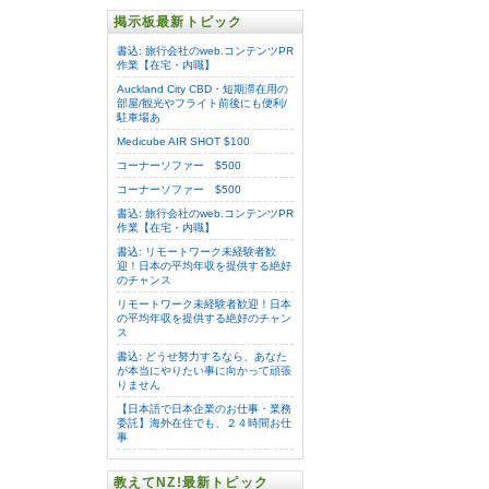
掲示板最新トピック
書込: 旅行会社のweb.コンテンツPR
作業【在宅・内職】
Auckland City CBD・短期滞在用の
部屋/観光やフライト前後にも便利/
駐車場あ
Medicube AIR SHOT $100
コーナーソファー $500
コーナーソファー $500
書込: 旅行会社のweb.コンテンツPR
作業【在宅・内職】
書込: リモートワーク未経験者歓
迎！日本の平均年収を提供する絶好
のチャンス
リモートワーク未経験者歓迎！日本
の平均年収を提供する絶好のチャン
ス
書込: どうせ努力するなら、あなた
が本当にやりたい事に向かって頑張
りません
【日本語で日本企業のお仕事・業務
委託】海外在住でも、２４時間お仕
事
教えてNZ!最新トピック