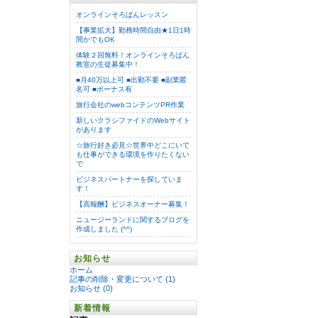
オンラインそろばんレッスン
【事業拡大】勤務時間自由★1日1時
間かでもOK
体験２回無料！オンラインそろばん
教室の生徒募集中！
■月40万以上可 ■出勤不要 ■副業匿
名可 ■ボーナス有
旅行会社のwebコンテンツPR作業
新しいクラシファイドのWebサイト
があります
☆旅行好き必見☆世界中どこにいて
も仕事ができる環境を作りたくない
で
ビジネスパートナーを探していま
す！
【高報酬】ビジネスオーナー募集！
ニュージーランドに関するブログを
作成しました (^^)
お知らせ
ホーム
記事の削除・変更について (1)
お知らせ (0)
新着情報