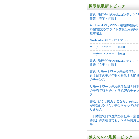
掲示板最新トピック
書込: 旅行会社のweb.コンテンツP
作業【在宅・内職】
Auckland City CBD・短期滞在用の
部屋/観光やフライト前後にも便利/
駐車場あ
Medicube AIR SHOT $100
コーナーソファー $500
コーナーソファー $500
書込: 旅行会社のweb.コンテンツP
作業【在宅・内職】
書込: リモートワーク未経験者歓
迎！日本の平均年収を提供する絶
のチャンス
リモートワーク未経験者歓迎！日
の平均年収を提供する絶好のチャ
ス
書込: どうせ努力するなら、あなた
が本当にやりたい事に向かって頑
りません
【日本語で日本企業のお仕事・業
委託】海外在住でも、２４時間お
事
教えてNZ!最新トピック