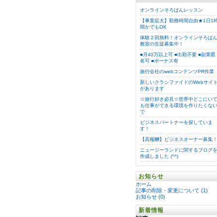
オンラインそろばんレッスン
【事業拡大】勤務時間自由★1日1
間かでもOK
体験２回無料！オンラインそろば
教室の生徒募集中！
■月40万以上可 ■出勤不要 ■副業匿
名可 ■ボーナス有
旅行会社のwebコンテンツPR作業
新しいクラシファイドのWebサイ
があります
☆旅行好き必見☆世界中どこにい
も仕事ができる環境を作りたくな
で
ビジネスパートナーを探していま
す！
【高報酬】ビジネスオーナー募集
ニュージーランドに関するブログ
作成しました (^^)
お知らせ
ホーム
記事の削除・変更について (1)
お知らせ (0)
新着情報