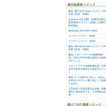
掲示板最新トピック
書込: 旅行会社のweb.コンテンツP
作業【在宅・内職】
Auckland City CBD・短期滞在用の
部屋/観光やフライト前後にも便利/
駐車場あ
Medicube AIR SHOT $100
コーナーソファー $500
コーナーソファー $500
書込: 旅行会社のweb.コンテンツP
作業【在宅・内職】
書込: リモートワーク未経験者歓
迎！日本の平均年収を提供する絶
のチャンス
リモートワーク未経験者歓迎！日
の平均年収を提供する絶好のチャ
ス
書込: どうせ努力するなら、あなた
が本当にやりたい事に向かって頑
りません
【日本語で日本企業のお仕事・業
委託】海外在住でも、２４時間お
事
教えてNZ!最新トピック