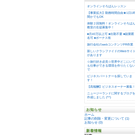
オンラインそろばんレッスン
【事業拡大】勤務時間自由★1日1
間かでもOK
体験２回無料！オンラインそろば
教室の生徒募集中！
■月40万以上可 ■出勤不要 ■副業匿
名可 ■ボーナス有
旅行会社のwebコンテンツPR作業
新しいクラシファイドのWebサイ
があります
☆旅行好き必見☆世界中どこにい
も仕事ができる環境を作りたくな
で
ビジネスパートナーを探していま
す！
【高報酬】ビジネスオーナー募集
ニュージーランドに関するブログ
作成しました (^^)
お知らせ
ホーム
記事の削除・変更について (1)
お知らせ (0)
新着情報