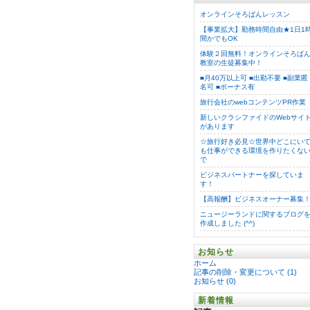
オンラインそろばんレッスン
【事業拡大】勤務時間自由★1日1
間かでもOK
体験２回無料！オンラインそろば
教室の生徒募集中！
■月40万以上可 ■出勤不要 ■副業匿
名可 ■ボーナス有
旅行会社のwebコンテンツPR作業
新しいクラシファイドのWebサイ
があります
☆旅行好き必見☆世界中どこにい
も仕事ができる環境を作りたくな
で
ビジネスパートナーを探していま
す！
【高報酬】ビジネスオーナー募集
ニュージーランドに関するブログ
作成しました (^^)
お知らせ
ホーム
記事の削除・変更について (1)
お知らせ (0)
新着情報