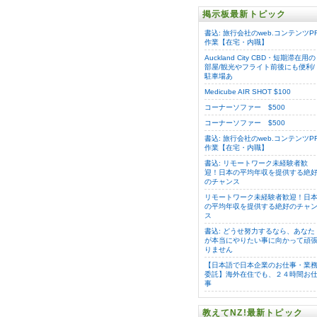
掲示板最新トピック
書込: 旅行会社のweb.コンテンツP
作業【在宅・内職】
Auckland City CBD・短期滞在用の
部屋/観光やフライト前後にも便利/
駐車場あ
Medicube AIR SHOT $100
コーナーソファー $500
コーナーソファー $500
書込: 旅行会社のweb.コンテンツP
作業【在宅・内職】
書込: リモートワーク未経験者歓
迎！日本の平均年収を提供する絶
のチャンス
リモートワーク未経験者歓迎！日
の平均年収を提供する絶好のチャ
ス
書込: どうせ努力するなら、あなた
が本当にやりたい事に向かって頑
りません
【日本語で日本企業のお仕事・業
委託】海外在住でも、２４時間お
事
教えてNZ!最新トピック