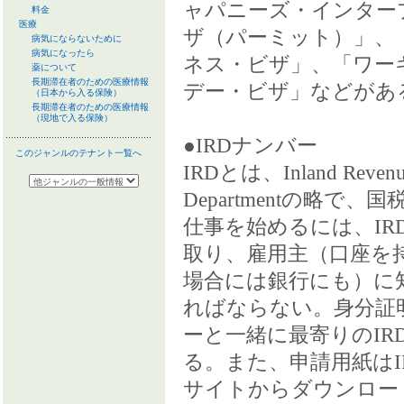
ャパニーズ・インター
料金
医療
ザ（パーミット）」、
病気にならないために
病気になったら
ネス・ビザ」、「ワー
薬について
長期滞在者のための医療情報
デー・ビザ」などがあ
（日本から入る保険）
長期滞在者のための医療情報
（現地で入る保険）
●IRDナンバー
このジャンルのテナント一覧へ
IRDとは、Inland Reven
Departmentの略で、
仕事を始めるには、IR
取り、雇用主（口座を
場合には銀行にも）に
ればならない。身分証
ーと一緒に最寄りのIR
る。また、申請用紙はI
サイトからダウンロー