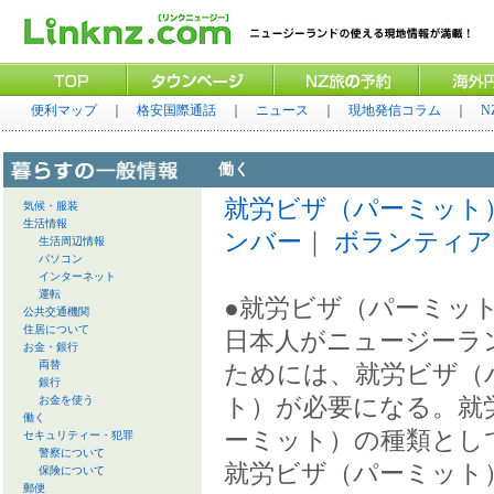
便利マップ
｜
格安国際通話
｜
ニュース
｜
現地発信コラム
｜
働く
就労ビザ（パーミット
気候・服装
生活情報
ンバー
｜
ボランティア
生活周辺情報
パソコン
インターネット
運転
●就労ビザ（パーミッ
公共交通機関
住居について
日本人がニュージーラ
お金・銀行
両替
ためには、就労ビザ（
銀行
お金を使う
ト）が必要になる。就
働く
ーミット）の種類とし
セキュリティー・犯罪
警察について
就労ビザ（パーミット
保険について
郵便