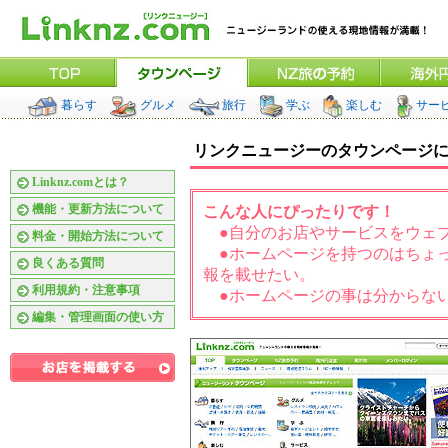
暮らす
グルメ
旅行
学ぶ
楽しむ
サー
リンクニュージーのタウンページ
Linknz.comとは？
機能・更新方法について
こんな人にぴったりです！
●自分のお店やサービスをウェ
料金・開始方法について
●ホームページを持つのはちょっと
良くある質問
報を載せたい。
利用規約・注意事項
●ホームページの事は分からない
編集・管理画面の使い方