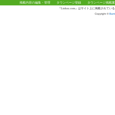
掲載内容の編集・管理
タウンページ登録
タウンページ掲載案
『Linknz.com』はサイト上に掲載され
Copyright ©
Bamb