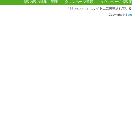
掲載内容の編集・管理
タウンページ登録
タウンページ掲載案
『Linknz.com』はサイト上に掲載され
Copyright ©
Bamb