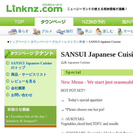
暮らす
グルメ
旅行
学ぶ
楽しむ
サー
■
トップページ
>
タウンページ
>
グルメ
>
レストラン和食
> SANSUI Japanese Cuisine
SANSUI Japanese Cuis
山水 Japanese Cuisine
SANSUI Japanese Cuisine
のトップ
Special
商品・サービスリスト
レビューを見る
New Menu - We start just seasonab
会社概要
HOT POT SET!!
お問い合わせ
→ Today's special appetizer
→ *Please choose one hot pot!
●☆Excellent fish of the day☆
☆ -SUKIYAKI-
Johndory & Snapper!!
Vegetables,sliced beef,TOFU and noodle