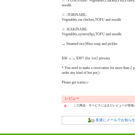
☆ -YOSENABE- Vegetables,Chicken,Fish,Prawn
noodle
☆ -TORINABE-
Vegetables,cut chicken,TOFU and noodle
☆ -KAKINABE-
Vegetables,oysters(6p),TOFU and noodle
→ Steamed rice,Miso soup and pickles
$36 →→ $30!! (for 1or2 person)
* You need to make a reservation for more than 2 pe
order any kind of hot pot.)
Please get warm♪♪
レビュー
この商品・サービスにはまだレビューが投稿
友達にメールでお知ら