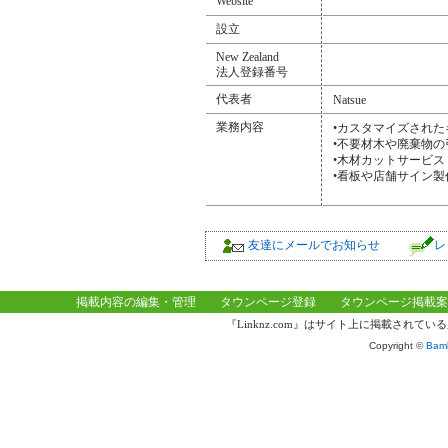
Website
設立
New Zealand
法人登録番号
代表者
Natsue
業務内容
•カスタマイズされ
•不要材木や廃棄物の
•木材カットサービス
•看板や店舗サイン製
友達にメールでお知らせ
レ
掲載内容の編集・管理
タウンページ登録
タウンページ掲載案
『Linknz.com』はサイト上に掲載され
Copyright ©
Bamb