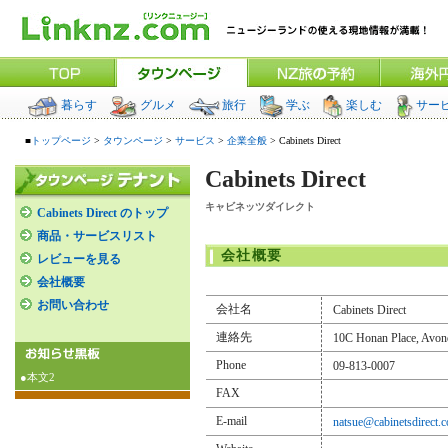
暮らす
グルメ
旅行
学ぶ
楽しむ
サー
■
トップページ
>
タウンページ
>
サービス
>
企業全般
> Cabinets Direct
Cabinets Direct
キャビネッツダイレクト
Cabinets Direct のトップ
商品・サービスリスト
会社概要
レビューを見る
会社概要
お問い合わせ
会社名
Cabinets Direct
連絡先
10C Honan Place, Avo
Phone
09-813-0007
●本文2
FAX
E-mail
natsue@cabinetsdirect.c