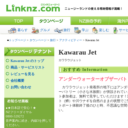
暮らす
グルメ
旅行
学ぶ
楽しむ
サー
■
トップページ
>
タウンページ
>
旅行
>
アクティビティー
> Kawarau Jet
Kawarau Jet
カワラウジェット
Kawarau Jet のトップ
商品・サービスリスト
おすすめ Information
レビューを見る
アンダーウォーターオブザーバト
会社概要
お問い合わせ
カワラウジェット発着所の地下にはアンダ
ーバトリー（小さな水族館）が併設されてい
ト参加者は、無料で見学していただけます！
ト（鱒）や川ウナギを自然のままの状態でご
トボート体験終了後のひと時、不思議な空間
●★日本語で安心！★
い。
NZフリーダイヤル
0800-529272
音声案内に続き、内線3を押して
ください。