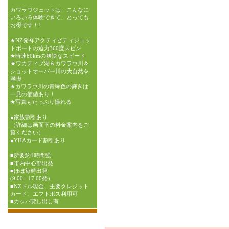
カワラウジェットは、こんなに
いろいろ体験できて、とっても
お得です！!
★NZ発祥アクティビティジェッ
トボートの迫力360度スピン
★時速80kmの爽快なスピード
★ワカティプ湖＆カワラウ川＆
ショットオーバー川の大自然を
満喫
★カワラウ川の青緑色の輝きは
一見の価値あり！
★写真もたっぷり撮れる
●家族割引あり
（詳細は画面下の料金案内をご
覧ください）
●YHAカード割引あり
■所要約1時間強
■市内中心部出発
■ほぼ毎時出発
(9:00 - 17:00発）
■NZドル現金、主要クレジット
カード、エフトポス利用可
■カッパ貸し出し有