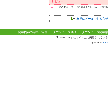
レビュー
この商品・サービスにはまだレビューが投稿
友達にメールでお知ら
掲載内容の編集・管理
タウンページ登録
タウンページ掲載案
『Linknz.com』はサイト上に掲載され
Copyright ©
Bamb