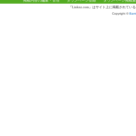
掲載内容の編集・管理
タウンページ登録
タウンページ掲載案
『Linknz.com』はサイト上に掲載され
Copyright ©
Bamb