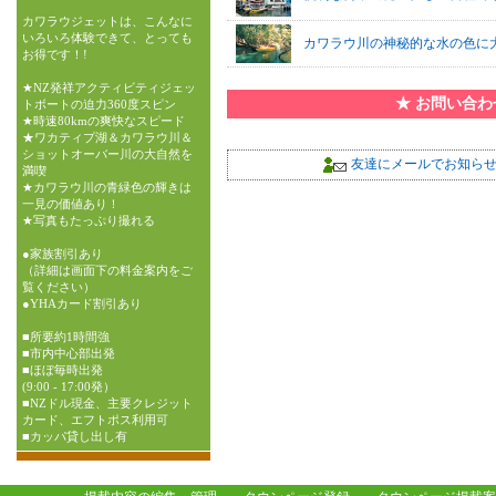
カワラウジェットは、こんなに
いろいろ体験できて、とっても
カワラウ川の神秘的な水の色に
お得です！!
★NZ発祥アクティビティジェッ
★ お問い合
トボートの迫力360度スピン
★時速80kmの爽快なスピード
★ワカティプ湖＆カワラウ川＆
ショットオーバー川の大自然を
友達にメールでお知ら
満喫
★カワラウ川の青緑色の輝きは
一見の価値あり！
★写真もたっぷり撮れる
●家族割引あり
（詳細は画面下の料金案内をご
覧ください）
●YHAカード割引あり
■所要約1時間強
■市内中心部出発
■ほぼ毎時出発
(9:00 - 17:00発）
■NZドル現金、主要クレジット
カード、エフトポス利用可
■カッパ貸し出し有