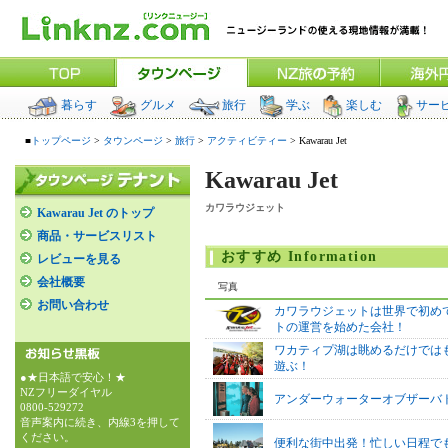
暮らす
グルメ
旅行
学ぶ
楽しむ
サー
■
トップページ
>
タウンページ
>
旅行
>
アクティビティー
> Kawarau Jet
Kawarau Jet
カワラウジェット
Kawarau Jet のトップ
商品・サービスリスト
おすすめ Information
レビューを見る
会社概要
写真
お問い合わせ
カワラウジェットは世界で初め
トの運営を始めた会社！
ワカティプ湖は眺めるだけでは
遊ぶ！
●★日本語で安心！★
NZフリーダイヤル
アンダーウォーターオブザーバ
0800-529272
音声案内に続き、内線3を押して
ください。
便利な街中出発！忙しい日程で