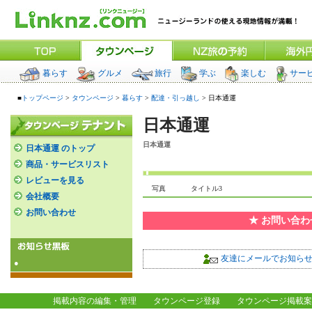
暮らす
グルメ
旅行
学ぶ
楽しむ
サー
■
トップページ
>
タウンページ
>
暮らす
>
配達・引っ越し
> 日本通運
日本通運
日本通運
日本通運 のトップ
商品・サービスリスト
レビューを見る
写真
タイトル3
会社概要
お問い合わせ
★ お問い合
友達にメールでお知ら
●
掲載内容の編集・管理
タウンページ登録
タウンページ掲載案