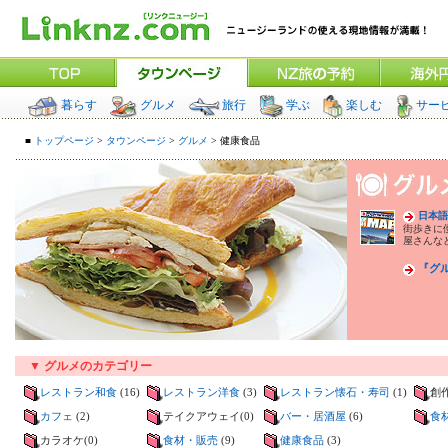
暮らす
グルメ
旅行
学ぶ
楽しむ
サー
■
トップページ
>
タウンページ
>
グルメ
> 健康食品
日本語
街歩きに
屋さんな
『グ
▼ グルメのカテゴリー
レストラン和食
(16)
レストラン洋食
(3)
レストラン懐石・寿司
(1)
創作
カフェ
(2)
テイクアウェイ(0)
バー・居酒屋
(6)
食
カラオケ(0)
食材・販売
(9)
健康食品
(3)