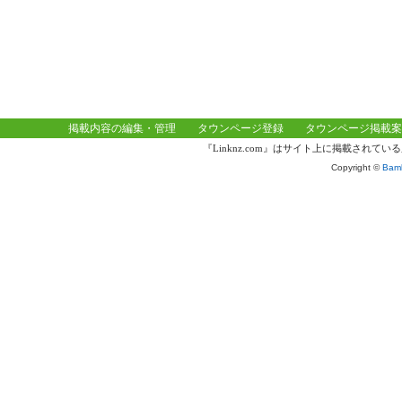
掲載内容の編集・管理
タウンページ登録
タウンページ掲載案
『Linknz.com』はサイト上に掲載され
Copyright ©
Bamb