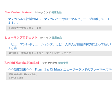
New Zealand Natural
/オークランド
健康食品
マヌカヘルス社製のＭＧＯマヌカハニーやローヤルゼリー・プロポリスＢＩ
ます。...
川越市大字中福６０７－１０
ヒューマンプロジェクト
/ティラウ
健康食品
「ヒューマンレボリューションズ」とは一人の人が自信の努力によって新し
くと言...
愛知県犬山市長者町１－１９６ マイトレア１－２０２
Rawhiti Manuka Honi Ltd
/その他の北島
健康食品
☆☆新蜜到来☆☆ From Bay Of Islands ニュージーランドのファーマーズマー
87B Yorke Rd Haruru Falls,
Bay Of Island