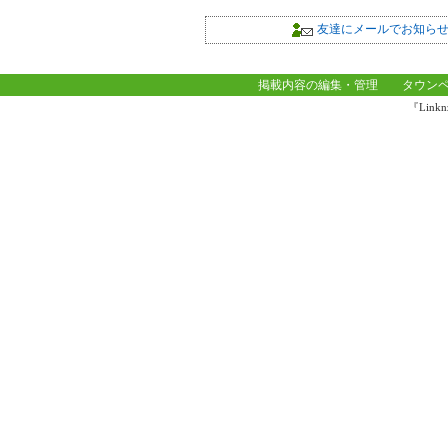
友達にメールでお知ら
掲載内容の編集・管理
タウン
『Lin