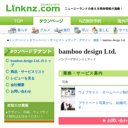
暮らす
グルメ
旅行
学ぶ
楽しむ
サー
■
トップページ
>
タウンページ
>
サービス
>
メディア・デザイン・撮影
> bamboo design Ltd.
bamboo design Ltd.
バンブーデザインリミテッド
bamboo design Ltd. のトッ
プ
商品・サービスリスト
業務・サービス案内
レビューを見る
写真
会社概要
お問い合わせ
ウェブサイト、ホームページ制
プライベート写真から、結婚式
す。
●デザイン、印刷、ウェブサイ
ト制作はお任せください！
★ お問い合