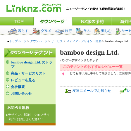
暮らす
グルメ
旅行
学ぶ
楽しむ
サー
■
トップページ
>
タウンページ
>
サービス
>
メディア・デザイン・撮影
> bamboo design Ltd.
bamboo design Ltd.
バンブーデザインリミテッド
bamboo design Ltd. のトッ
プ
このテナントのおすすめレビュー一覧
商品・サービスリスト
とても良いお仕事をして頂きました。次回以降も
レビューを見る
会社概要
友達にメールでお知らせ
レ
お問い合わせ
●デザイン、印刷、ウェブサイ
ト制作はお任せください！