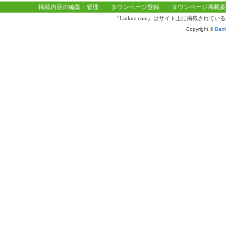
掲載内容の編集・管理
タウンページ登録
タウンページ掲載案
『Linknz.com』はサイト上に掲載され
Copyright ©
Bamb